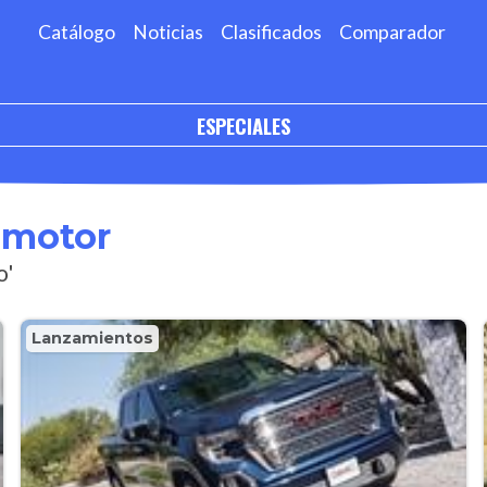
Catálogo
Noticias
Clasificados
Comparador
ESPECIALES
omotor
o'
Lanzamientos