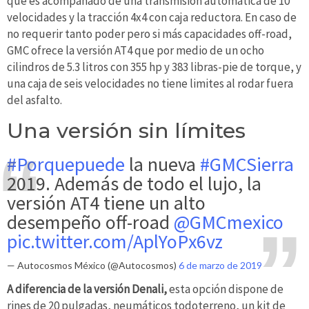
que es acompañado de una transmisión automática de 10
velocidades y la tracción 4x4 con caja reductora. En caso de
no requerir tanto poder pero si más capacidades off-road,
GMC ofrece la versión AT4 que por medio de un ocho
cilindros de 5.3 litros con 355 hp y 383 libras-pie de torque, y
una caja de seis velocidades no tiene limites al rodar fuera
del asfalto.
Una versión sin límites
#Porquepuede
la nueva
#GMCSierra
2019. Además de todo el lujo, la
versión AT4 tiene un alto
desempeño off-road
@GMCmexico
pic.twitter.com/AplYoPx6vz
— Autocosmos México (@Autocosmos)
6 de marzo de 2019
A diferencia de la versión Denali,
esta opción dispone de
rines de 20 pulgadas, neumáticos todoterreno, un kit de