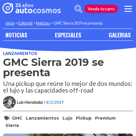
Vende tu carro
Inicio
>
Editorial
>
Noticias
>
GMC Sierra 2019 se presenta
NOTICIAS
ESPECIALES
GALERIAS
LANZAMIENTOS
GMC Sierra 2019 se
presenta
Una pickup que reúne lo mejor de dos mundos:
el lujo y las capacidades off-road
Luis Hernández
| 8/3/2019
GMC
Lanzamientos
Lujo
Pickup
Premium
Sierra