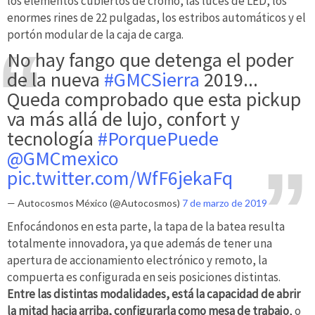
los elementos cubiertos de cromo, las luces de LED, los
enormes rines de 22 pulgadas, los estribos automáticos y el
portón modular de la caja de carga.
No hay fango que detenga el poder
de la nueva
#GMCSierra
2019...
Queda comprobado que esta pickup
va más allá de lujo, confort y
tecnología
#PorquePuede
@GMCmexico
pic.twitter.com/WfF6jekaFq
— Autocosmos México (@Autocosmos)
7 de marzo de 2019
Enfocándonos en esta parte, la tapa de la batea resulta
totalmente innovadora, ya que además de tener una
apertura de accionamiento electrónico y remoto, la
compuerta es configurada en seis posiciones distintas.
Entre las distintas modalidades, está la capacidad de abrir
la mitad hacia arriba, configurarla como mesa de trabajo
, o