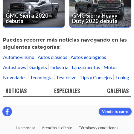
GMC Sierra 2020
GMC Sierra Heavy
debuta
Duty 2020 debuta
Puedes recorrer más noticias navegando en las
siguientes categorías:
Automovilismo
Autos clásicos
Autos ecológicos
Autoshows
Gadgets
Industria
Lanzamientos
Motos
Novedades
Tecnología
Test drive
Tips y Consejos
Tuning
NOTICIAS
ESPECIALES
GALERIAS
Vende tu carro
La empresa
Atención al cliente
Términos y condiciones