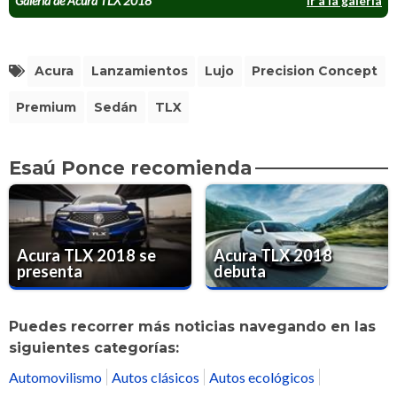
Galería de Acura TLX 2018
Ir a la galería
Acura
Lanzamientos
Lujo
Precision Concept
Premium
Sedán
TLX
Esaú Ponce recomienda
Acura TLX 2018 se
Acura TLX 2018
presenta
debuta
Puedes recorrer más noticias navegando en las
siguientes categorías:
Automovilismo
Autos clásicos
Autos ecológicos