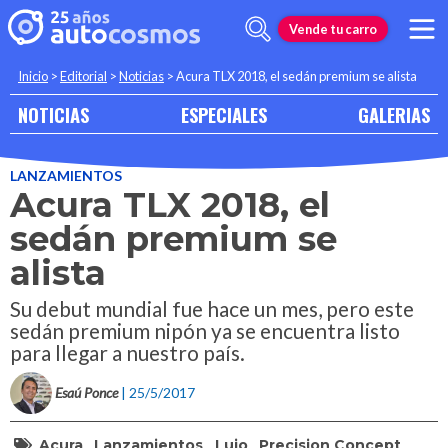
Vende tu carro
Inicio
>
Editorial
>
Noticias
>
Acura TLX 2018, el sedán premium se alista
NOTICIAS
ESPECIALES
GALERIAS
LANZAMIENTOS
Acura TLX 2018, el
sedán premium se
alista
Su debut mundial fue hace un mes, pero este
sedán premium nipón ya se encuentra listo
para llegar a nuestro país.
Esaú Ponce
| 25/5/2017
Acura
Lanzamientos
Lujo
Precision Concept