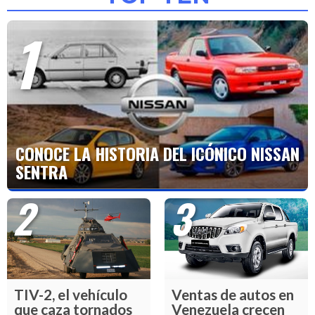
1
CONOCE LA HISTORIA DEL ICÓNICO NISSAN
SENTRA
2
3
TIV-2, el vehículo
Ventas de autos en
que caza tornados
Venezuela crecen