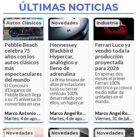
ÚLTIMAS NOTICIAS
Autos Clásicos
Novedades
Industria
Pebble Beach
Hennessey
Ferrari Luce ya
celebra 75
Blackbird
vendió toda la
años con los
Hypercar,
producción
autos clásicos
analógico y
proyectada
más
lleno de
para 2026
espectaculares
adrenalina
En apenas dos
meses el primer
del mundo
La firma texana de
Ferrari 100%
altas prestaciones
El Concours
eléctrico ya colocó
lució su tercer
d’Elegance de
medio millar de
vehículo 100%
Pebble Beach llega
unidades en el
desarrollado por
a su 75 aniversario
mundo.
ellos, un hypercar
convertido en una
inspirado en el
de las
Lockheed SR-71
celebraciones más
Marco Antonio Sarmiento Sanchez
Marco Angel Robles Rodriguez
Marco Angel Robles Rodriguez
Blackbird.
importantes del
Martes, 4 de agosto de 2026
Martes, 4 de agosto de 2026
Viernes, 31 de julio de 2026
automóvil clásico a
nivel mundial.
Novedades
Novedades
Novedades