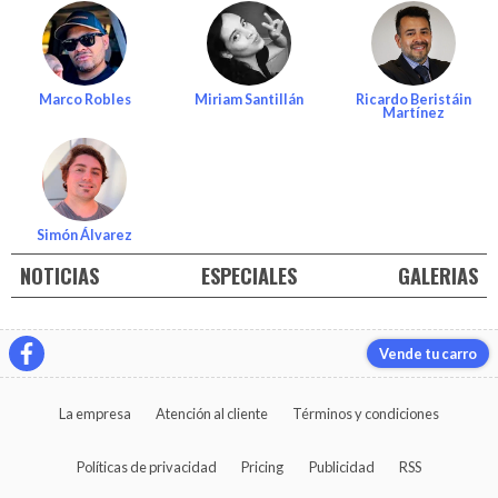
Marco Robles
Miriam Santillán
Ricardo Beristáin
Martínez
Simón Álvarez
NOTICIAS
ESPECIALES
GALERIAS
Vende tu carro
La empresa
Atención al cliente
Términos y condiciones
Políticas de privacidad
Pricing
Publicidad
RSS