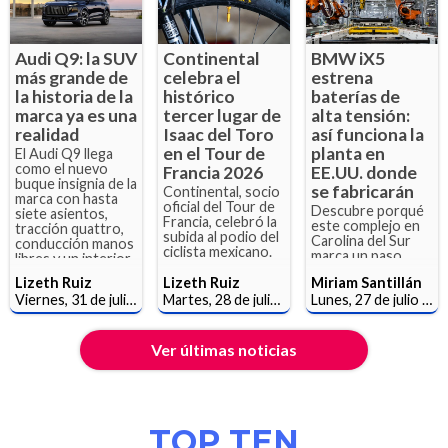
Audi Q9: la SUV
Continental
BMW iX5
más grande de
celebra el
estrena
la historia de la
histórico
baterías de
marca ya es una
tercer lugar de
alta tensión:
realidad
Isaac del Toro
así funciona la
en el Tour de
planta en
El Audi Q9 llega
como el nuevo
Francia 2026
EE.UU. donde
buque insignia de la
se fabricarán
Continental, socio
marca con hasta
oficial del Tour de
Descubre porqué
siete asientos,
Francia, celebró la
este complejo en
tracción quattro,
subida al podio del
Carolina del Sur
conducción manos
ciclista mexicano.
marca un paso
libres y un interior
clave para la
sumamente lujoso.
Lizeth Ruiz
Lizeth Ruiz
Miriam Santillán
electromovilidad y
Viernes, 31 de julio de 2026
Martes, 28 de julio de 2026
Lunes, 27 de julio de 2026
beneficia la
producción de
baterías en
nuestro país.
Ver últimas noticias
TOP TEN