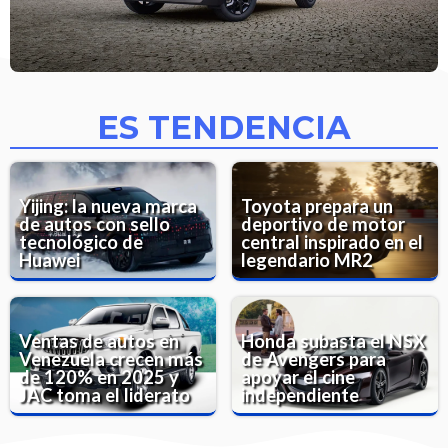
ES TENDENCIA
Yijing: la nueva marca
Toyota prepara un
de autos con sello
deportivo de motor
tecnológico de
central inspirado en el
Huawei
legendario MR2
Ventas de autos en
Honda subasta el NSX
Venezuela crecen más
de Avengers para
de 120% en 2025 y
apoyar el cine
JAC toma el liderato
independiente