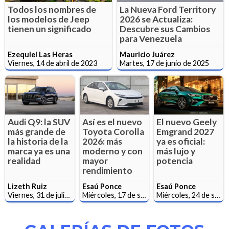
Todos los nombres de
La Nueva Ford Territory
los modelos de Jeep
2026 se Actualiza:
tienen un significado
Descubre sus Cambios
para Venezuela
Ezequiel Las Heras
Mauricio Juárez
Viernes, 14 de abril de 2023
Martes, 17 de junio de 2025
Audi Q9: la SUV
Así es el nuevo
El nuevo Geely
más grande de
Toyota Corolla
Emgrand 2027
la historia de la
2026: más
ya es oficial:
marca ya es una
moderno y con
más lujo y
realidad
mayor
potencia
rendimiento
Lizeth Ruiz
Esaú Ponce
Esaú Ponce
Viernes, 31 de julio de 2026
Miércoles, 17 de septiembre de 2025
Miércoles, 24 de septiembre de 2025