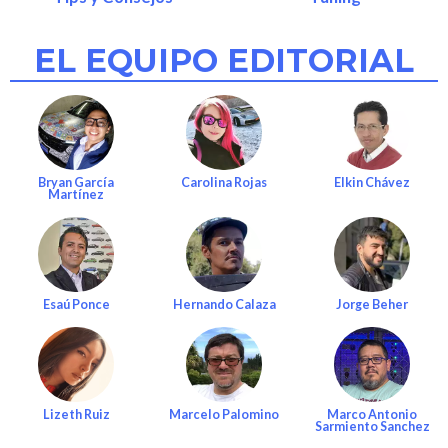
EL EQUIPO EDITORIAL
Bryan García
Carolina Rojas
Elkin Chávez
Martínez
Esaú Ponce
Hernando Calaza
Jorge Beher
Lizeth Ruiz
Marcelo Palomino
Marco Antonio
Sarmiento Sanchez