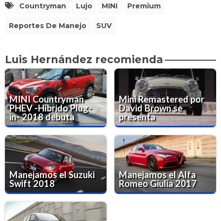
Countryman
Lujo
MINI
Premium
Reportes De Manejo
SUV
Luis Hernández recomienda
MINI Countryman
Mini Remastered por
PHEV -Híbrido Plug-
David Brown se
in- 2018 debuta
presenta
Manejamos el Suzuki
Manejamos el Alfa
Swift 2018
Romeo Giulia 2017