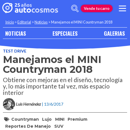
Vende tu carro
Inicio
>
Editorial
>
Noticias
>
Manejamos el MINI Countryman 2018
NOTICIAS
ESPECIALES
GALERIAS
TEST DRIVE
Manejamos el MINI
Countryman 2018
Obtiene con mejoras en el diseño, tecnología
y, lo más importante tal vez, más espacio
interior
Luis Hernández
| 13/6/2017
Countryman
Lujo
MINI
Premium
Reportes De Manejo
SUV