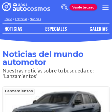
Vende tu carro
Inicio
>
Editorial
>
Noticias
NOTICIAS
ESPECIALES
GALERIAS
Noticias del mundo
automotor
Nuestras noticias sobre tu busqueda de:
'Lanzamientos'
Lanzamientos