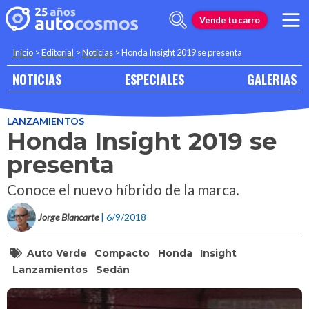
Vende tu carro
Inicio
>
Editorial
>
Noticias
>
Honda Insight 2019 se presenta
NOTICIAS
ESPECIALES
GALERIAS
LANZAMIENTOS
Honda Insight 2019 se
presenta
Conoce el nuevo híbrido de la marca.
Jorge Blancarte
| 6/9/2018
Auto Verde
Compacto
Honda
Insight
Lanzamientos
Sedán