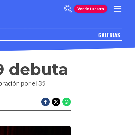
Vende tu carro
GALERIAS
9 debuta
bración por el 35