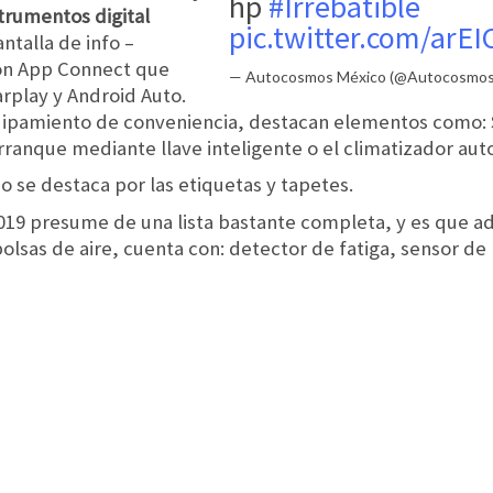
hp
#Irrebatible
strumentos digital
pic.twitter.com/arE
antalla de info –
con App Connect que
— Autocosmos México (@Autocosmo
rplay y Android Auto.
quipamiento de conveniencia, destacan elementos como: 
ranque mediante llave inteligente o el climatizador aut
rio se destaca por las etiquetas y tapetes.
2019 presume de una lista bastante completa, y es que a
olsas de aire, cuenta con: detector de fatiga, sensor de