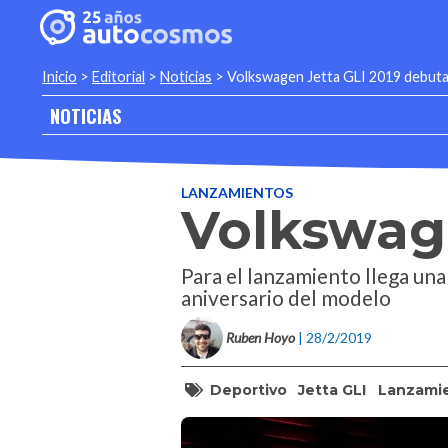
Inicio
>
Editorial
>
Noticias
>
Volkswagen Jetta GLI 2019 debut
NOTICIAS
LANZAMIENTOS
Volkswage
Para el lanzamiento llega una
aniversario del modelo
Ruben Hoyo
| 28/2/2019
Deportivo
Jetta GLI
Lanzami