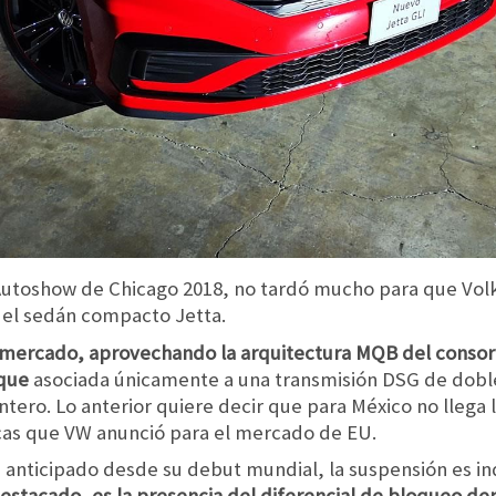
Autoshow de Chicago 2018, no tardó mucho para que Volk
 del sedán compacto Jetta.
o mercado, aprovechando la arquitectura MQB del consorci
rque
asociada únicamente a una transmisión DSG de doble
ntero. Lo anterior quiere decir que para México no llega l
cas que VW anunció para el mercado de EU.
nticipado desde su debut mundial, la suspensión es in
estacado, es la presencia del diferencial de bloqueo de