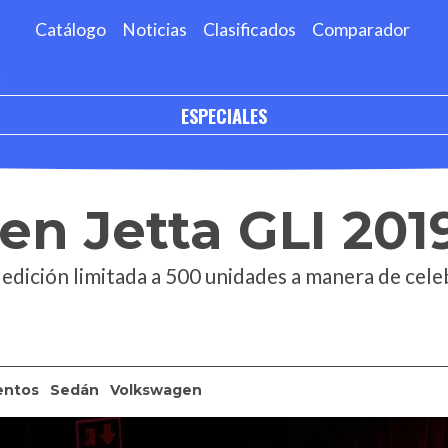
Catálogo
Noticias
Clasificados
Comparador
a
ESPECIALES
n Jetta GLI 201
 edición limitada a 500 unidades a manera de cele
entos
Sedán
Volkswagen