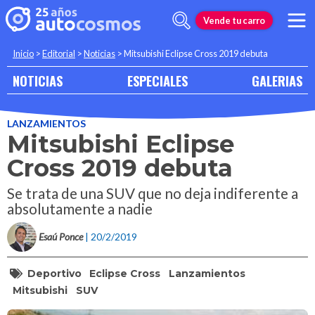
Vende tu carro
Inicio
>
Editorial
>
Noticias
>
Mitsubishi Eclipse Cross 2019 debuta
NOTICIAS
ESPECIALES
GALERIAS
LANZAMIENTOS
Mitsubishi Eclipse
Cross 2019 debuta
Se trata de una SUV que no deja indiferente a
absolutamente a nadie
Esaú Ponce
| 20/2/2019
Deportivo
Eclipse Cross
Lanzamientos
Mitsubishi
SUV