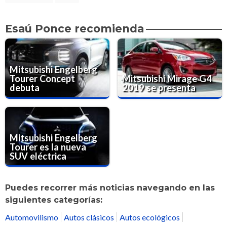
Esaú Ponce recomienda
Mitsubishi Engelberg
Tourer Concept
Mitsubishi Mirage G4
debuta
2019 se presenta
Mitsubishi Engelberg
Tourer es la nueva
SUV eléctrica
Puedes recorrer más noticias navegando en las
siguientes categorías:
Automovilismo
Autos clásicos
Autos ecológicos