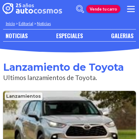
Vende tu carro
Inicio
>
Editorial
>
Noticias
NOTICIAS
ESPECIALES
GALERIAS
Lanzamiento de Toyota
Ultimos lanzamientos de Toyota.
Lanzamientos