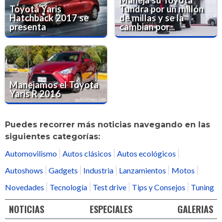
Maneja su Toyota
Toyota Yaris
Tundra por un millón
Hatchback 2017 se
de millas y se la
presenta
cambian por...
Manejamos el Toyota
Yaris R 2016
Puedes recorrer más noticias navegando en las
siguientes categorías:
Automovilismo
Autos clásicos
Autos ecológicos
Autoshows
Gadgets
Industria
Lanzamientos
Motos
Novedades
Tecnología
Test drive
Tips y Consejos
Tuning
NOTICIAS
ESPECIALES
GALERIAS