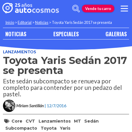
Vende tu carro
Inicio
>
Editorial
>
Noticias
>
Toyota Yaris Sedán 2017 se presenta
NOTICIAS
ESPECIALES
GALERIAS
LANZAMIENTOS
Toyota Yaris Sedán 2017
se presenta
Este sedán subcompacto se renueva por
completo para contender por un pedazo del
pastel.
Miriam Santillán
| 12/7/2016
Core
CVT
Lanzamientos
MT
Sedán
Subcompacto
Toyota
Yaris