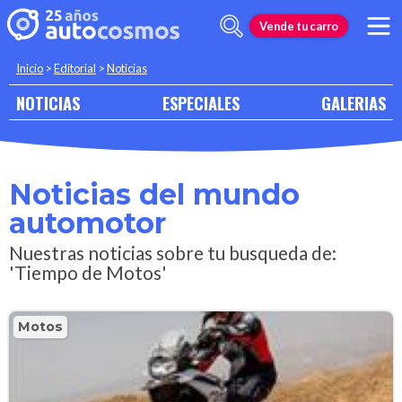
Vende tu carro
Inicio
>
Editorial
>
Noticias
NOTICIAS
ESPECIALES
GALERIAS
Noticias del mundo
automotor
Nuestras noticias sobre tu busqueda de:
'Tiempo de Motos'
Motos