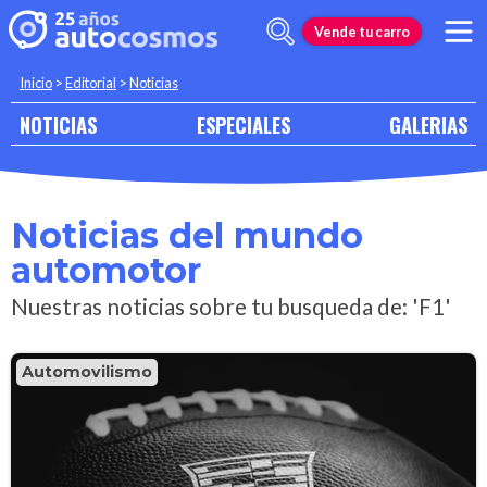
Vende tu carro
Inicio
>
Editorial
>
Noticias
NOTICIAS
ESPECIALES
GALERIAS
Noticias del mundo
automotor
Nuestras noticias sobre tu busqueda de: 'F1'
Automovilismo