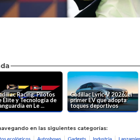
nda
dillac Racing: Pilotos
Cadillac Lyric-V 2026: el
e Élite y Tecnología de
primer EV que adopta
nguardia en Le ...
toques deportivos
navegando en las siguientes categorías:
tos ecológicos
Autoshows
Gadgets
Industria
Lanzamie