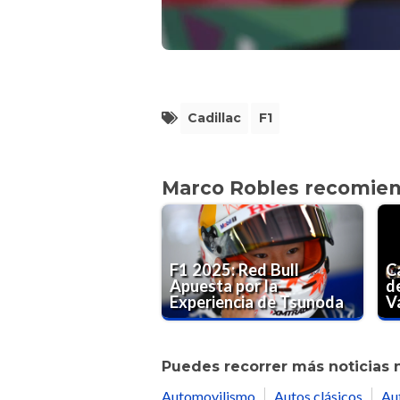
Cadillac
F1
Marco Robles recomie
F1 2025: Red Bull
Ca
Apuesta por la
d
Experiencia de Tsunoda
Va
Puedes recorrer más noticias 
Automovilismo
Autos clásicos
Au