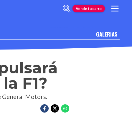
Vende tu carro
GALERIAS
mpulsará
la F1?
de General Motors.