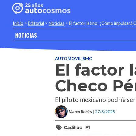
Inicio
>
Editorial
>
Noticias
>
El factor latino: ¿Cómo impulsará C
NOTICIAS
AUTOMOVILISMO
El factor
Checo Pér
El piloto mexicano podría ser
Marco Robles
| 27/3/2025
Cadillac
F1