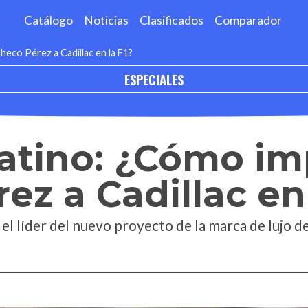
Catálogo
Noticias
Clasificados
Comparador
heco Pérez a Cadillac en la F1?
ESPECIALES
 latino: ¿Cómo i
ez a Cadillac en 
 el líder del nuevo proyecto de la marca de lujo 