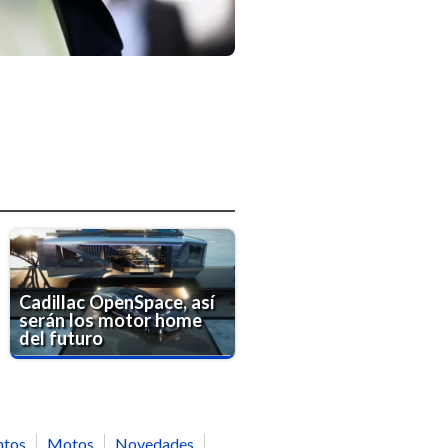
Cadillac OpenSpace, así
serán los motor home
del futuro
ntos
Motos
Novedades