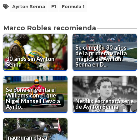
Ayrton Senna
F1
Fórmula 1
Marco Robles recomienda
Se cumplen 30 años
de la primera vuelta
30 años sin Ayrton
mágica de Ayrton
Senna
Senna en D...
Se pone en venta el
Williams con el que
Nigel Mansell llevó a
Netflix estrenará serie
Ayrto...
de Ayrton Senna
Inauguran plaza