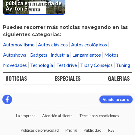
pública en memoria de
Ayrton Senna
Puedes recorrer más noticias navegando en las
siguientes categorías:
Automovilismo
Autos clásicos
Autos ecológicos
Autoshows
Gadgets
Industria
Lanzamientos
Motos
Novedades
Tecnología
Test drive
Tips y Consejos
Tuning
NOTICIAS
ESPECIALES
GALERIAS
Vende tu carro
La empresa
Atención al cliente
Términos y condiciones
Políticas de privacidad
Pricing
Publicidad
RSS