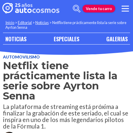
Vende tu carro
Inicio
>
Editorial
>
Noticias
>
Netflix tiene prácticamente lista la serie sobre
Ayrton Senna
NOTICIAS
ESPECIALES
GALERIAS
AUTOMOVILISMO
Netflix tiene
prácticamente lista la
serie sobre Ayrton
Senna
La plataforma de streaming está próxima a
finalizar la grabación de este seriado, el cual se
inspira en uno de los más legendarios pilotos
de la Fórmula 1.