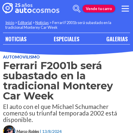
Vende tu carro
Inicio
>
Editorial
>
Noticias
>
Ferrari F2001b será subastado en la
tradicional Monterey Car Week
NOTICIAS
ESPECIALES
GALERIAS
AUTOMOVILISMO
Ferrari F2001b será
subastado en la
tradicional Monterey
Car Week
El auto con el que Michael Schumacher
comenzó su triunfal temporada 2002 está
disponible.
Marco Robles
| 13/8/2024