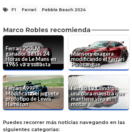
F1
Ferrari
Pebble Beach 2024
Marco Robles recomienda
Ferrari 250LM
ganador de las 24
Mansory exagera
Horas de Le Mans en
modificando el Ferrari
1965 va a subasta
Purosangue
Ferrari 499P
Ferrari 12 Cilindros,
Modificata, el juguete
una obra maestra que
prototipo de Lewis
mantiene vivo el
Hamilton
motor a...
Puedes recorrer más noticias navegando en las
siguientes categorías: