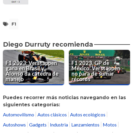
F1
Diego Durruty recomienda
F1 2023: Verstappen
F1 2023, GP de
gana en Brasil y
México: Verstappen
Alonso da cátedra de
no para de sumar
manejo
récords
Puedes recorrer más noticias navegando en las
siguientes categorías:
Automovilismo
Autos clásicos
Autos ecológicos
Autoshows
Gadgets
Industria
Lanzamientos
Motos