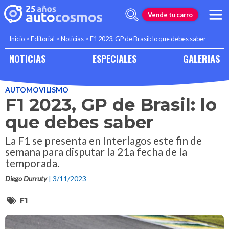
Vende tu carro
Inicio
>
Editorial
>
Noticias
>
F1 2023, GP de Brasil: lo que debes saber
NOTICIAS
ESPECIALES
GALERIAS
AUTOMOVILISMO
F1 2023, GP de Brasil: lo
que debes saber
La F1 se presenta en Interlagos este fin de
semana para disputar la 21a fecha de la
temporada.
Diego Durruty
| 3/11/2023
F1