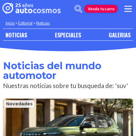
Vende tu carro
Inicio
>
Editorial
>
Noticias
NOTICIAS
ESPECIALES
GALERIAS
Noticias del mundo
automotor
Nuestras noticias sobre tu busqueda de: 'suv'
Novedades