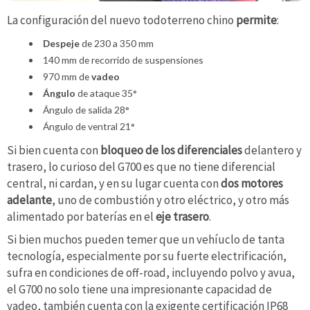
La configuración del nuevo todoterreno chino
permite
:
Despeje
de 230 a 350 mm
140 mm de recorrido de suspensiones
970 mm de
vadeo
Ángulo
de ataque 35°
Ángulo de salida 28°
Ángulo de ventral 21°
Si bien cuenta con
bloqueo de los diferenciales
delantero y
trasero, lo curioso del G700 es que no tiene diferencial
central, ni cardan, y en su lugar cuenta con
dos motores
adelante
, uno de combustión y otro eléctrico, y otro más
alimentado por baterías en el
eje trasero
.
Si bien muchos pueden temer que un vehíuclo de tanta
tecnología, especialmente por su fuerte electrificación,
sufra en condiciones de off-road, incluyendo polvo y avua,
el G700 no solo tiene una impresionante capacidad de
vadeo, también cuenta con la exigente certificación IP68