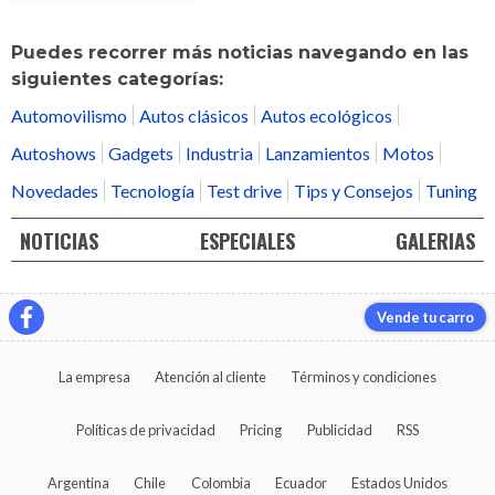
Puedes recorrer más noticias navegando en las
siguientes categorías:
Automovilismo
Autos clásicos
Autos ecológicos
Autoshows
Gadgets
Industria
Lanzamientos
Motos
Novedades
Tecnología
Test drive
Tips y Consejos
Tuning
NOTICIAS
ESPECIALES
GALERIAS
Vende tu carro
La empresa
Atención al cliente
Términos y condiciones
Políticas de privacidad
Pricing
Publicidad
RSS
Argentina
Chile
Colombia
Ecuador
Estados Unidos