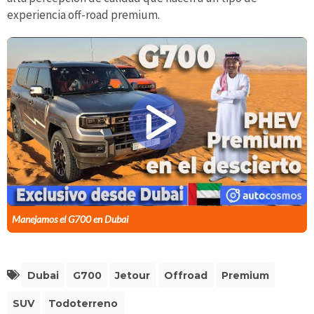
experiencia off-road premium.
Manejamos el G700 en Dubai
Dubai
G700
Jetour
Offroad
Premium
SUV
Todoterreno