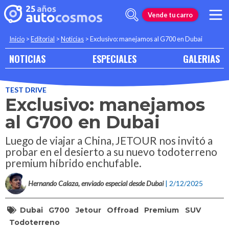
Vende tu carro
Inicio
>
Editorial
>
Noticias
>
Exclusivo: manejamos al G700 en Dubai
NOTICIAS
ESPECIALES
GALERIAS
TEST DRIVE
Exclusivo: manejamos
al G700 en Dubai
Luego de viajar a China, JETOUR nos invitó a
probar en el desierto a su nuevo todoterreno
premium híbrido enchufable.
Hernando Calaza, enviado especial desde Dubai
| 2/12/2025
Dubai
G700
Jetour
Offroad
Premium
SUV
Todoterreno