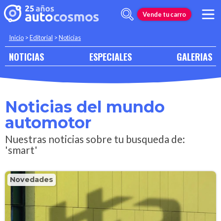
Vende tu carro
Inicio
>
Editorial
>
Noticias
NOTICIAS
ESPECIALES
GALERIAS
Noticias del mundo
automotor
Nuestras noticias sobre tu busqueda de:
'smart'
Novedades