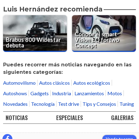
Luis Hernández recomienda
Conoce el smart
Brabus 800 Widestar
Vision EQ fortwo
debuta
Concept
Puedes recorrer más noticias navegando en las
siguientes categorías:
Automovilismo
Autos clásicos
Autos ecológicos
Autoshows
Gadgets
Industria
Lanzamientos
Motos
Novedades
Tecnología
Test drive
Tips y Consejos
Tuning
NOTICIAS
ESPECIALES
GALERIAS