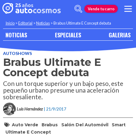
Vende tu carro
Inicio
>
Editorial
>
Noticias
>
Brabus Ultimate E Concept debuta
NOTICIAS
ESPECIALES
GALERIAS
AUTOSHOWS
Brabus Ultimate E
Concept debuta
Con un torque superior y un bajo peso, este
pequeño urbano presume una aceleración
sobresaliente.
Luis Hernández
| 21/9/2017
Auto Verde
Brabus
Salón Del Automóvil
Smart
Ultimate E Concept