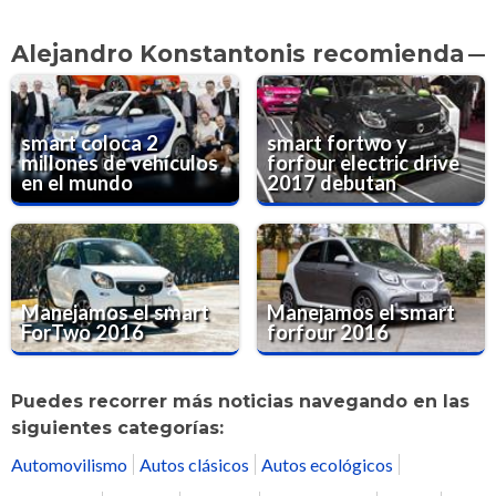
Alejandro Konstantonis recomienda
smart coloca 2
smart fortwo y
millones de vehículos
forfour electric drive
en el mundo
2017 debutan
Manejamos el smart
Manejamos el smart
ForTwo 2016
forfour 2016
Puedes recorrer más noticias navegando en las
siguientes categorías:
Automovilismo
Autos clásicos
Autos ecológicos