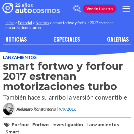
Vende tu carro
Inicio
>
Editorial
>
Noticias
>
smart fortwo y forfour 2017 estrenan
motorizaciones turbo
NOTICIAS
ESPECIALES
GALERIAS
LANZAMIENTOS
smart fortwo y forfour
2017 estrenan
motorizaciones turbo
También hace su arribo la versión convertible
Alejandro Konstantonis
| 9/9/2016
Forfour
Fortwo
Investigación
Lanzamientos
Smart