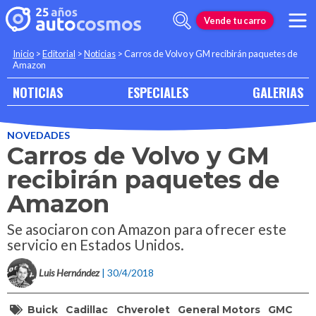
Vende tu carro
Inicio
>
Editorial
>
Noticias
>
Carros de Volvo y GM recibirán paquetes de
Amazon
NOTICIAS
ESPECIALES
GALERIAS
NOVEDADES
Carros de Volvo y GM
recibirán paquetes de
Amazon
Se asociaron con Amazon para ofrecer este
servicio en Estados Unidos.
Luis Hernández
| 30/4/2018
Buick
Cadillac
Chverolet
General Motors
GMC