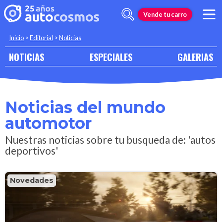
Vende tu carro
Inicio
>
Editorial
>
Noticias
NOTICIAS
ESPECIALES
GALERIAS
Noticias del mundo
automotor
Nuestras noticias sobre tu busqueda de: 'autos
deportivos'
Novedades