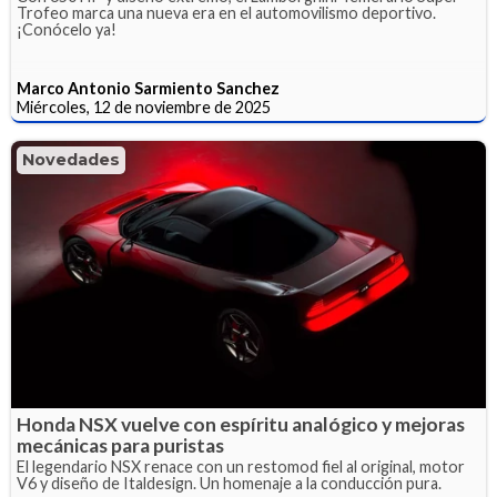
Trofeo marca una nueva era en el automovilismo deportivo.
¡Conócelo ya!
Marco Antonio Sarmiento Sanchez
Miércoles, 12 de noviembre de 2025
Novedades
Honda NSX vuelve con espíritu analógico y mejoras
mecánicas para puristas
El legendario NSX renace con un restomod fiel al original, motor
V6 y diseño de Italdesign. Un homenaje a la conducción pura.