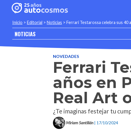
Inicio
>
Editorial
>
Noticias
>
Ferrari Testarossa celebra sus 40
NOTICIAS
NOVEDADES
Ferrari T
años en 
Real Art 
¿Te imaginas festejar tu cump
Miriam Santillán
| 17/10/2024