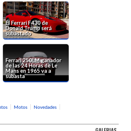
El Ferrari F430 de
Donald Trump será
subastado
Ferrari 250LM ganador
de las 24 Horas de Le
Mans en 1965 va a
subasta
ntos
Motos
Novedades
GALERIAS