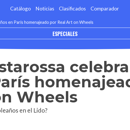
Catálogo
Noticias
Clasificados
Comparador
 años en París homenajeado por Real Art on Wheels
ESPECIALES
estarossa celebra
París homenajea
on Wheels
leaños en el Lido?