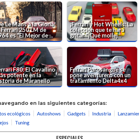
e Le Mans a la Gloria!
¡Ferrari y Hot Wheels: La
l Ferrari 250 LM de
colección que te hará
64 es "El Mejor de ...
gritar "¡Qué mollej...
rrari F80: El Cavallino
Ferrari Purosangue se
ás potente en la
pone aventurero con un
istoria de Maranello
tratamiento Delta4x4
navegando en las siguientes categorías:
tos ecológicos
Autoshows
Gadgets
Industria
Lanzamie
ejos
Tuning
ESPECIALES