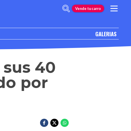
Vende tu carro
GALERIAS
 sus 40
do por