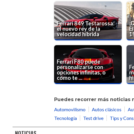
Ferrari 849 Testarossa:
¡D
el nuevo rey de la
E
velocidad híbrida
19
Ferrari F80 puede
personalizarse con
Fe
opciones infinitas, o
m
como te ...
h
Puedes recorrer más noticias 
Automovilismo
Autos clásicos
Au
Tecnología
Test drive
Tips y Cons
NOTICIAS