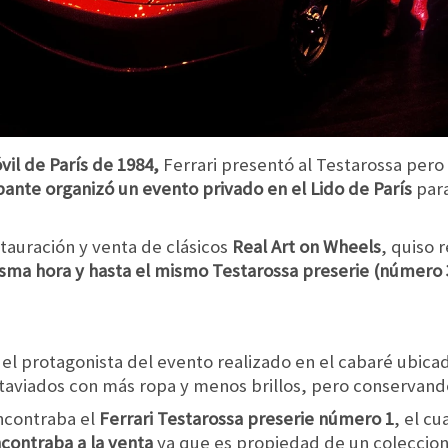
il de París de 1984,
Ferrari presentó al Testarossa pero
pante organizó un evento privado en el Lido de París
para
tauración y venta de clásicos
Real Art on Wheels
, quiso 
sma hora y hasta el mismo Testarossa preserie (número 3
.
er el protagonista del evento realizado en el cabaré ubic
 ataviados con más ropa y menos brillos, pero conservand
encontraba el
Ferrari Testarossa preserie número 1
, el cu
contraba a la venta
ya que es propiedad de un coleccioni