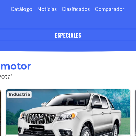
Catálogo
Noticias
Clasificados
Comparador
ESPECIALES
omotor
yota'
Industria