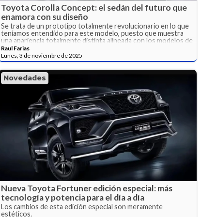
Toyota Corolla Concept: el sedán del futuro que
enamora con su diseño
Se trata de un prototipo totalmente revolucionario en lo que
teníamos entendido para este modelo, puesto que muestra
una apariencia totalmente distinta alineada con los modelos de
la serie bZ y el Prius.
Raul Farias
Lunes, 3 de noviembre de 2025
Novedades
Nueva Toyota Fortuner edición especial: más
tecnología y potencia para el día a día
Los cambios de esta edición especial son meramente
estéticos.