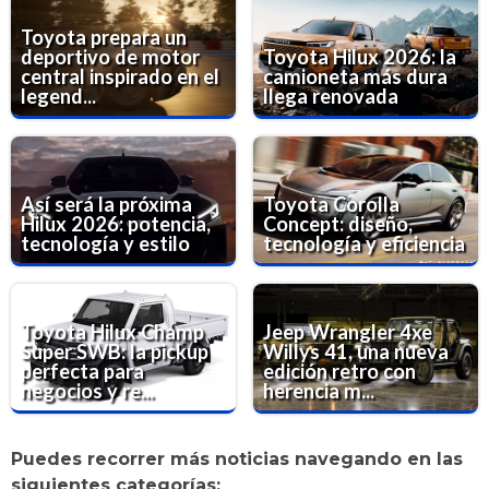
Toyota prepara un
deportivo de motor
Toyota Hilux 2026: la
central inspirado en el
camioneta más dura
legend...
llega renovada
Así será la próxima
Toyota Corolla
Hilux 2026: potencia,
Concept: diseño,
tecnología y estilo
tecnología y eficiencia
Toyota Hilux Champ
Jeep Wrangler 4xe
Super SWB: la pickup
Willys 41, una nueva
perfecta para
edición retro con
negocios y re...
herencia m...
Puedes recorrer más noticias navegando en las
siguientes categorías: