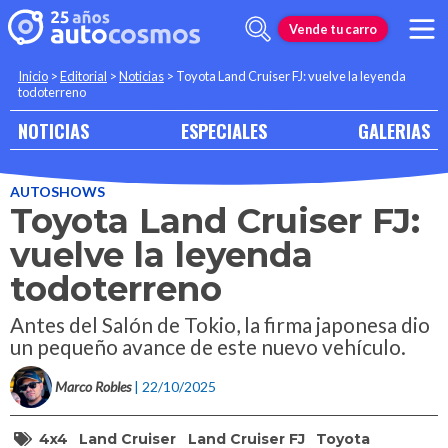
Vende tu carro
Inicio
>
Editorial
>
Noticias
>
Toyota Land Cruiser FJ: vuelve la leyenda
todoterreno
NOTICIAS
ESPECIALES
GALERIAS
AUTOSHOWS
Toyota Land Cruiser FJ:
vuelve la leyenda
todoterreno
Antes del Salón de Tokio, la firma japonesa dio
un pequeño avance de este nuevo vehículo.
Marco Robles
| 22/10/2025
4x4
Land Cruiser
Land Cruiser FJ
Toyota