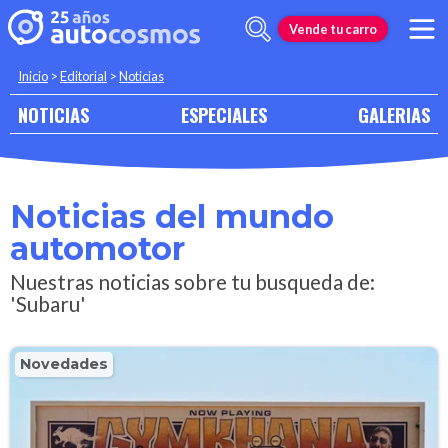
Vende tu carro
Inicio
>
Editorial
>
Noticias
NOTICIAS
ESPECIALES
GALERIAS
Noticias del mundo
automotor
Nuestras noticias sobre tu busqueda de:
'Subaru'
Novedades