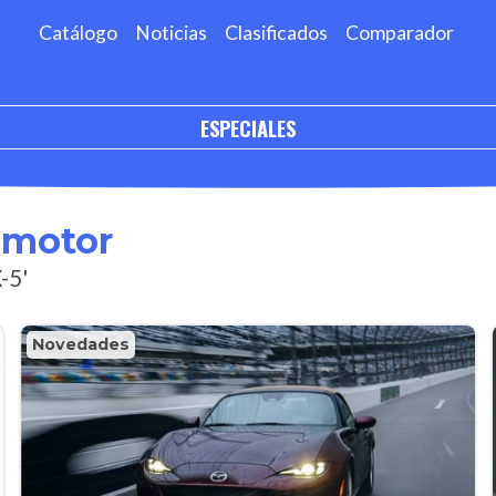
Catálogo
Noticias
Clasificados
Comparador
ESPECIALES
omotor
-5'
Novedades