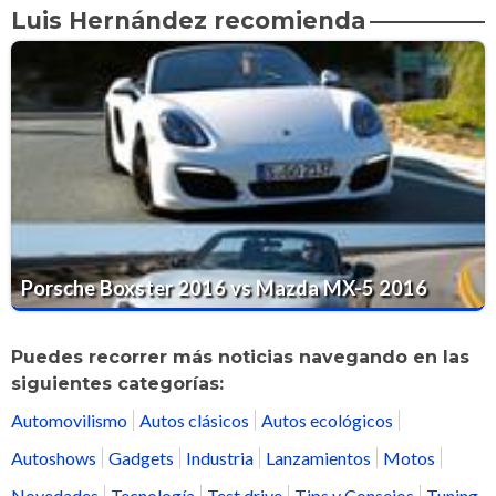
Luis Hernández recomienda
Porsche Boxster 2016 vs Mazda MX-5 2016
Puedes recorrer más noticias navegando en las
siguientes categorías:
Automovilismo
Autos clásicos
Autos ecológicos
Autoshows
Gadgets
Industria
Lanzamientos
Motos
Novedades
Tecnología
Test drive
Tips y Consejos
Tuning