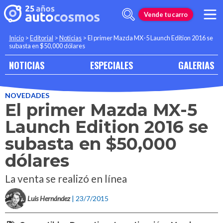
Vende tu carro
Inicio
>
Editorial
>
Noticias
>
El primer Mazda MX-5 Launch Edition 2016 se
subasta en $50,000 dólares
NOTICIAS
ESPECIALES
GALERIAS
NOVEDADES
El primer Mazda MX-5
Launch Edition 2016 se
subasta en $50,000
dólares
La venta se realizó en línea
Luis Hernández
| 23/7/2015