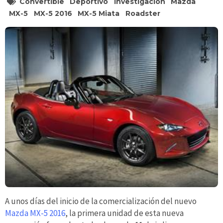
Convertible
Deportivo
Investigación
Mazda
MX-5
MX-5 2016
MX-5 Miata
Roadster
A unos días del inicio de la comercialización del nuevo
Mazda MX-5 2016
, la primera unidad de esta nueva