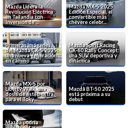
Mazda Lidera la
Mazda MX-5 2025
Revolución Eléctrica
Edición Especial, el
en Tailandia con
convertible más
Inversión de ...
chévere celebr...
Primeras imágenes
Mazda Spirit Racing
del Mazda CX-5 2025:
CX-60 Rally Concept:
una nueva generación
una SUV deportiva y
en camino
dinámica
Mazda MX-5 por
Liberty Walk, una
Mazda BT-50 2025
dosis de estilo extra
está próxima a su
para el Toky...
debut
Mazda podría
implementar un