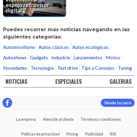
espejo retrovisor
digital
Puedes recorrer más noticias navegando en las
siguientes categorías:
Automovilismo
Autos clásicos
Autos ecológicos
Autoshows
Gadgets
Industria
Lanzamientos
Motos
Novedades
Tecnología
Test drive
Tips y Consejos
Tuning
NOTICIAS
ESPECIALES
GALERIAS
Vende tu carro
La empresa
Atención al cliente
Términos y condiciones
Políticas de privacidad
Pricing
Publicidad
RSS