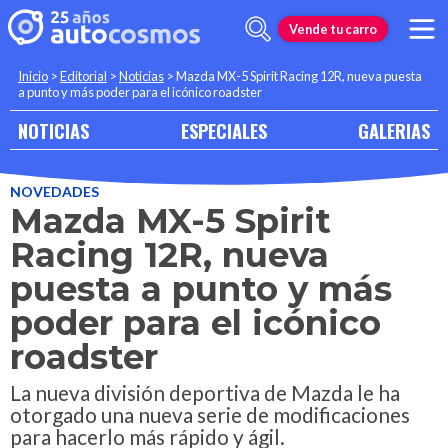
Vende tu carro
Inicio
>
Editorial
>
Noticias
>
Mazda MX-5 Spirit Racing 12R, nueva puesta
a punto y más poder para el icónico roadster
NOTICIAS
ESPECIALES
GALERIAS
NOVEDADES
Mazda MX-5 Spirit
Racing 12R, nueva
puesta a punto y más
poder para el icónico
roadster
La nueva división deportiva de Mazda le ha
otorgado una nueva serie de modificaciones
para hacerlo más rápido y ágil.