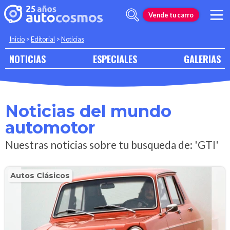
Vende tu carro
Inicio
>
Editorial
>
Noticias
NOTICIAS
ESPECIALES
GALERIAS
Noticias del mundo
automotor
Nuestras noticias sobre tu busqueda de: 'GTI'
Autos Clásicos