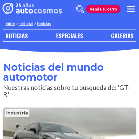
Vende tu carro
Inicio
>
Editorial
>
Noticias
NOTICIAS
ESPECIALES
GALERIAS
Noticias del mundo
automotor
Nuestras noticias sobre tu busqueda de: 'GT-
R'
Industria