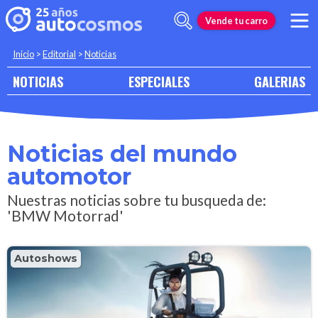
Vende tu carro
Inicio
>
Editorial
>
Noticias
NOTICIAS
ESPECIALES
GALERIAS
Noticias del mundo
automotor
Nuestras noticias sobre tu busqueda de:
'BMW Motorrad'
Autoshows