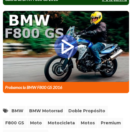
Probamos la BMW F800 GS 2016
BMW
BMW Motorrad
Doble Propósito
F800 GS
Moto
Motocicleta
Motos
Premium