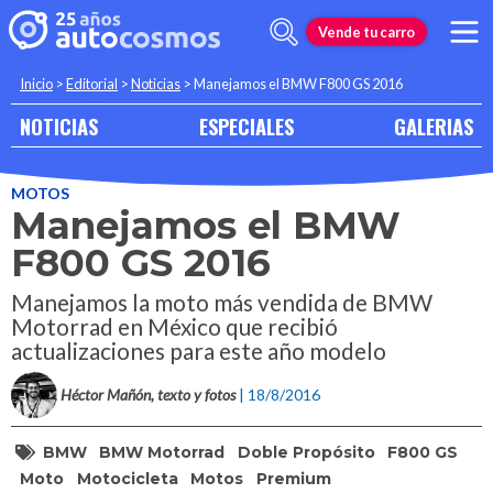
Vende tu carro
Inicio
>
Editorial
>
Noticias
>
Manejamos el BMW F800 GS 2016
NOTICIAS
ESPECIALES
GALERIAS
MOTOS
Manejamos el BMW
F800 GS 2016
Manejamos la moto más vendida de BMW
Motorrad en México que recibió
actualizaciones para este año modelo
Héctor Mañón, texto y fotos
| 18/8/2016
BMW
BMW Motorrad
Doble Propósito
F800 GS
Moto
Motocicleta
Motos
Premium