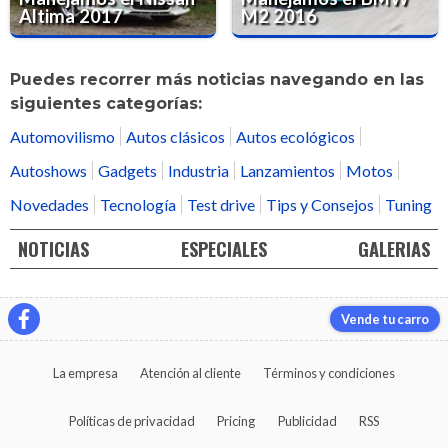
Altima 2017
M2 2016
Puedes recorrer más noticias navegando en las
siguientes categorías:
Automovilismo
Autos clásicos
Autos ecológicos
Autoshows
Gadgets
Industria
Lanzamientos
Motos
Novedades
Tecnología
Test drive
Tips y Consejos
Tuning
NOTICIAS
ESPECIALES
GALERIAS
Vende tu carro
La empresa
Atención al cliente
Términos y condiciones
Políticas de privacidad
Pricing
Publicidad
RSS