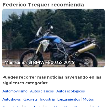
Federico Treguer recomienda
Manejamos el BMW F800 GS 2016
Puedes recorrer más noticias navegando en las
siguientes categorías:
Automovilismo
Autos clásicos
Autos ecológicos
Autoshows
Gadgets
Industria
Lanzamientos
Motos