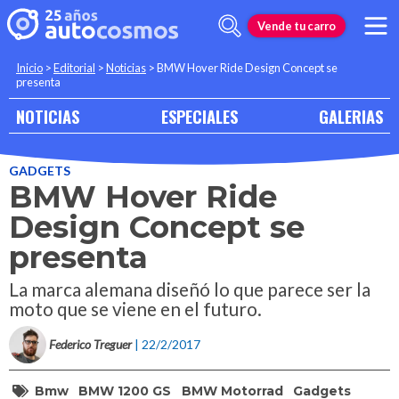
Vende tu carro
Inicio
>
Editorial
>
Noticias
>
BMW Hover Ride Design Concept se
presenta
NOTICIAS
ESPECIALES
GALERIAS
GADGETS
BMW Hover Ride
Design Concept se
presenta
La marca alemana diseñó lo que parece ser la
moto que se viene en el futuro.
Federico Treguer
| 22/2/2017
Bmw
BMW 1200 GS
BMW Motorrad
Gadgets