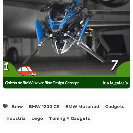
7
1
Galería de BMW Hover Ride Design Concept
Ir a la galería
Bmw
BMW 1200 GS
BMW Motorrad
Gadgets
Industria
Lego
Tuning Y Gadgets