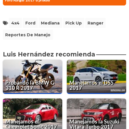
4x4
Ford
Mediana
Pick Up
Ranger
Reportes De Manejo
Luis Hernández recomienda
Probando la BMW G
Manejamos el DS5
310 R 2017
2017
Manejamos el
Manejamos la Suzuki
Chevrolet Sonic 2017
Vitara Turbo 2017