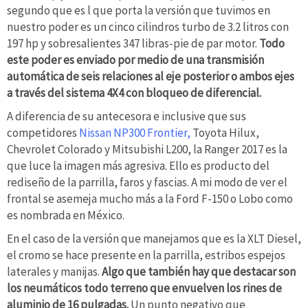
segundo que es l que porta la versión que tuvimos en
nuestro poder es un cinco cilindros turbo de 3.2 litros con
197 hp y sobresalientes 347 libras-pie de par motor.
Todo
este poder es enviado por medio de una transmisión
automática de seis relaciones al eje posterior o ambos ejes
a través del sistema 4X4 con bloqueo de diferencial.
A diferencia de su antecesora e inclusive que sus
competidores
Nissan NP300 Frontier,
Toyota Hilux,
Chevrolet Colorado y Mitsubishi L200, la Ranger 2017 es la
que luce la imagen más agresiva. Ello es producto del
rediseño de la parrilla, faros y fascias. A mi modo de ver el
frontal se asemeja mucho más a la Ford F-150 o Lobo como
es nombrada en México.
En el caso de la versión que manejamos que es la XLT Diesel,
el cromo se hace presente en la parrilla, estribos espejos
laterales y manijas.
Algo que también hay que destacar son
los neumáticos todo terreno que envuelven los rines de
aluminio de 16 pulgadas.
Un punto negativo que