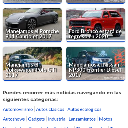
Manejamos el Porsche
Ford Bronco estará de
911 Cabriolet 2017
regreso en 2020
Manejamos el
Manejamos el Nissan
Volkswagen Polo GTI
NP300 Frontier Diésel
2017
2017
Puedes recorrer más noticias navegando en las
siguientes categorías:
Automovilismo
Autos clásicos
Autos ecológicos
Autoshows
Gadgets
Industria
Lanzamientos
Motos