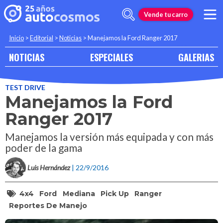
Vende tu carro
Inicio
>
Editorial
>
Noticias
>
Manejamos la Ford Ranger 2017
NOTICIAS
ESPECIALES
GALERIAS
TEST DRIVE
Manejamos la Ford
Ranger 2017
Manejamos la versión más equipada y con más
poder de la gama
Luis Hernández
| 22/9/2016
4x4
Ford
Mediana
Pick Up
Ranger
Reportes De Manejo