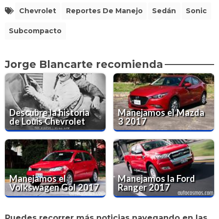
Chevrolet
Reportes De Manejo
Sedán
Sonic
Subcompacto
Jorge Blancarte recomienda
Descubre la historia
Manejamos el Mazda
de Louis Chevrolet
3 2017
Manejamos el
Manejamos la Ford
Volkswagen Gol 2017
Ranger 2017
Puedes recorrer más noticias navegando en las