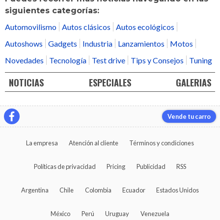
siguientes categorías:
Automovilismo
Autos clásicos
Autos ecológicos
Autoshows
Gadgets
Industria
Lanzamientos
Motos
Novedades
Tecnología
Test drive
Tips y Consejos
Tuning
NOTICIAS
ESPECIALES
GALERIAS
Vende tu carro
La empresa
Atención al cliente
Términos y condiciones
Políticas de privacidad
Pricing
Publicidad
RSS
Argentina
Chile
Colombia
Ecuador
Estados Unidos
México
Perú
Uruguay
Venezuela