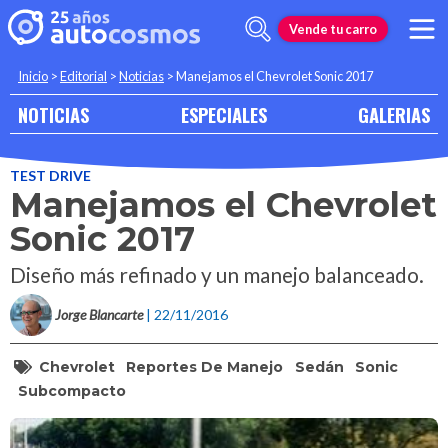
Vende tu carro
Inicio
>
Editorial
>
Noticias
>
Manejamos el Chevrolet Sonic 2017
NOTICIAS
ESPECIALES
GALERIAS
TEST DRIVE
Manejamos el Chevrolet
Sonic 2017
Diseño más refinado y un manejo balanceado.
Jorge Blancarte
| 22/11/2016
Chevrolet
Reportes De Manejo
Sedán
Sonic
Subcompacto