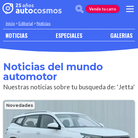
Vende tu carro
Inicio
>
Editorial
>
Noticias
NOTICIAS
ESPECIALES
GALERIAS
Noticias del mundo
automotor
Nuestras noticias sobre tu busqueda de: 'Jetta'
Novedades