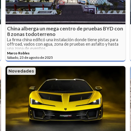
China alberga un mega centro de pruebas BYD con
8 zonas todoterreno
La firma china edificó una instalación donde tiene pistas para
offroad, vados con agua, zona de pruebas en asfalto y hasta
una zona de eventos.
Marco Robles
Sábado, 23 de agosto de 2025
Novedades