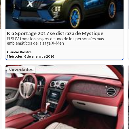
Kia Sportage 2017 se disfraza de Mystique
El SUV toma los rasgos de uno de los personajes más
emblemáticos de la saga X-Men
Claudio Riestra
Miércoles, 6 de enero de 2016
Novedades