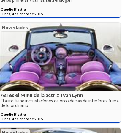
de las primeras víctimas será el slogan.
Claudio Riestra
Lunes, 4 de enero de 2016
Novedades
Así es el MINI de la actriz Tyan Lynn
El auto tiene incrustaciones de oro además de interiores fuera
de lo ordinario
Claudio Riestra
Lunes, 4 de enero de 2016
Novedades