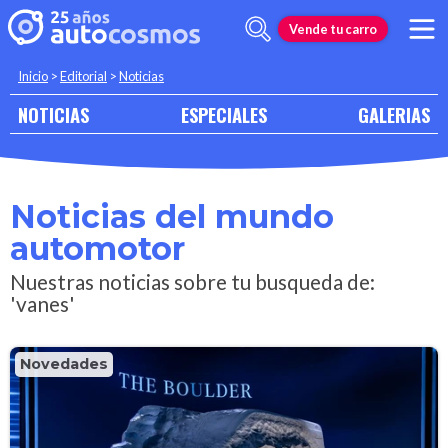
Vende tu carro
Inicio
>
Editorial
>
Noticias
NOTICIAS
ESPECIALES
GALERIAS
Noticias del mundo
automotor
Nuestras noticias sobre tu busqueda de:
'vanes'
Novedades