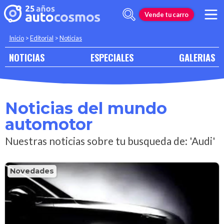
Vende tu carro
Inicio
>
Editorial
>
Noticias
NOTICIAS
ESPECIALES
GALERIAS
Noticias del mundo
automotor
Nuestras noticias sobre tu busqueda de: 'Audi'
Novedades