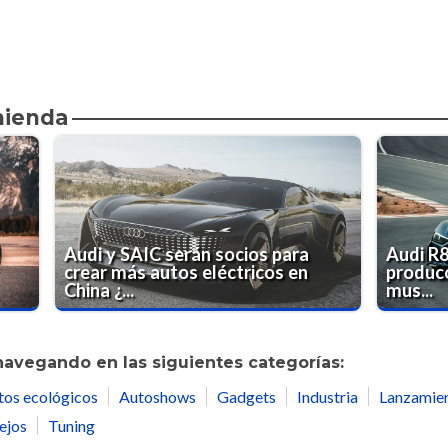
mienda
Audi y SAIC serán socios para
Audi R8
crear más autos eléctricos en
producc
China ¿...
mus...
navegando en las siguientes categorías:
tos ecológicos
Autoshows
Gadgets
Industria
Lanzamie
ejos
Tuning