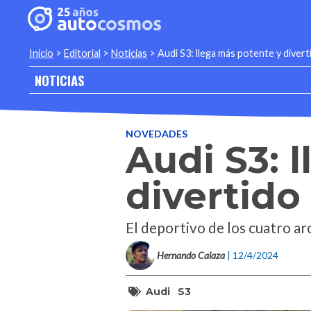
Inicio
>
Editorial
>
Noticias
>
Audi S3: llega más potente y divert
NOTICIAS
NOVEDADES
Audi S3: 
divertido
El deportivo de los cuatro ar
Hernando Calaza
| 12/4/2024
Audi
S3