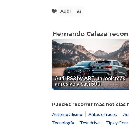
Audi
S3
Hernando Calaza reco
Audi RS3 by ABT, un look más
agresivo y casi 500
Puedes recorrer más noticias 
Automovilismo
Autos clásicos
Au
Tecnología
Test drive
Tips y Cons