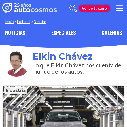
Vende tu carro
Inicio
>
Editorial
>
Noticias
NOTICIAS
ESPECIALES
GALERIAS
Elkin Chávez
Lo que Elkin Chávez nos cuenta del
mundo de los autos.
Industria