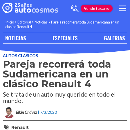
Vende tu carro
Inicio
>
Editorial
>
Noticias
>
Pareja recorrerá toda Sudamericana en un
clásico Renault 4
NOTICIAS
ESPECIALES
GALERIAS
AUTOS CLÁSICOS
Pareja recorrerá toda
Sudamericana en un
clásico Renault 4
Se trata de un auto muy querido en todo el
mundo.
Elkin Chávez
| 7/3/2020
Renault