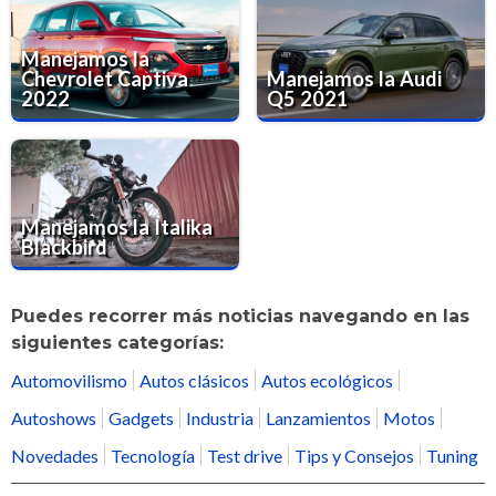
Manejamos la
Chevrolet Captiva
Manejamos la Audi
2022
Q5 2021
Manejamos la Italika
Blackbird
Puedes recorrer más noticias navegando en las
siguientes categorías:
Automovilismo
Autos clásicos
Autos ecológicos
Autoshows
Gadgets
Industria
Lanzamientos
Motos
Novedades
Tecnología
Test drive
Tips y Consejos
Tuning