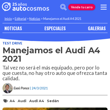
Vende tu carro
Inicio
>
Editorial
>
Noticias
>
Manejamos el Audi A4 2021
NOTICIAS
ESPECIALES
GALERIAS
TEST DRIVE
Manejamos el Audi A4
2021
Tal vez no será el más equipado, pero por lo
que cuesta, no hay otro auto que ofrezca tanta
calidad.
Esaú Ponce
| 24/3/2021
A4
Audi
Audi A4
Sedán