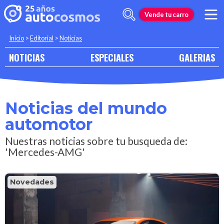
Vende tu carro
Inicio
>
Editorial
>
Noticias
NOTICIAS
ESPECIALES
GALERIAS
Noticias del mundo
automotor
Nuestras noticias sobre tu busqueda de:
'Mercedes-AMG'
Novedades