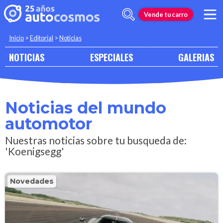
Vende tu carro
Inicio
>
Editorial
>
Noticias
NOTICIAS
ESPECIALES
GALERIAS
Noticias del mundo
automotor
Nuestras noticias sobre tu busqueda de:
'Koenigsegg'
Novedades