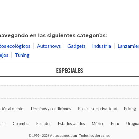
navegando en las siguientes categorías:
tos ecológicos
Autoshows
Gadgets
Industria
Lanzamie
ejos
Tuning
ESPECIALES
ción al cliente
Términos y condiciones
Políticas de privacidad
Pricing
hile
Colombia
Ecuador
Estados Unidos
México
Perú
Urugu
© 1999 - 2026 Autocosmos.com | Todos los derechos