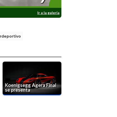
Ir a la galería
rdeportivo
Koenigsegg Agera Final
se presenta