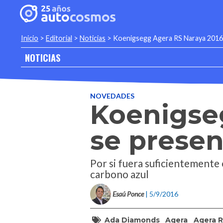
Inicio
>
Editorial
>
Noticias
>
Koenigsegg Agera RS Naraya 2016
NOTICIAS
NOVEDADES
Koenigse
se presen
Por si fuera suficientemente
carbono azul
Esaú Ponce
| 5/9/2016
Ada Diamonds
Agera
Agera R