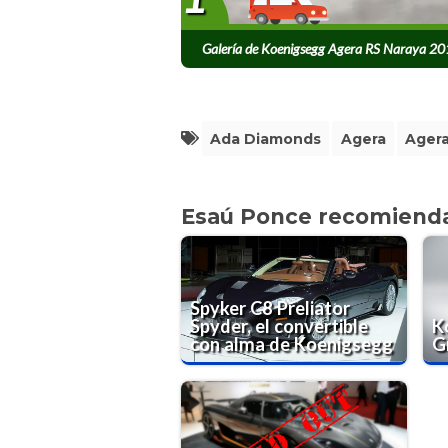
Galería de Koenigsegg Agera RS Naraya 2
Ada Diamonds
Agera
Agera
Esaú Ponce recomiend
Spyker C8 Preliator
Spyder, el convertible
K
con alma de Koenigsegg
G