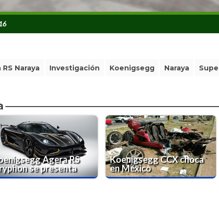
016
 RS Naraya
Investigación
Koenigsegg
Naraya
Supe
a
oenigsegg Agera RS
Koenigsegg CCX choca
ryphon se presenta
en México