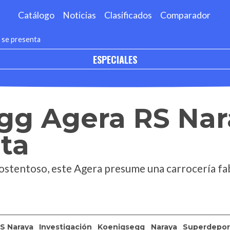
Catálogo
Noticias
Clasificados
Comparador
 se presenta
ESPECIALES
gg Agera RS Nar
ta
 ostentoso, este Agera presume una carrocería fab
S Naraya
Investigación
Koenigsegg
Naraya
Superdepor